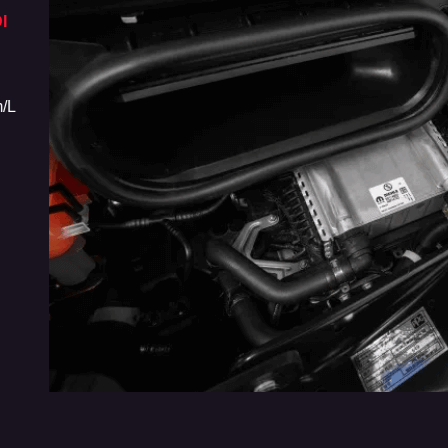
I
ASSISTENTE DE PARTIDAS EM RAMPAS
TOP 3 E
CLASSE
O Novo Fiat Ducato vem equipado com
Sinônimo d
assistente de partida em rampas, que evita que o
Novo Fiat 
/L
veículo recue em subidas, e controle de
por tanque
estabilidade, que garante ainda mais segurança
[custos tot
nas curvas e manobras com carga.