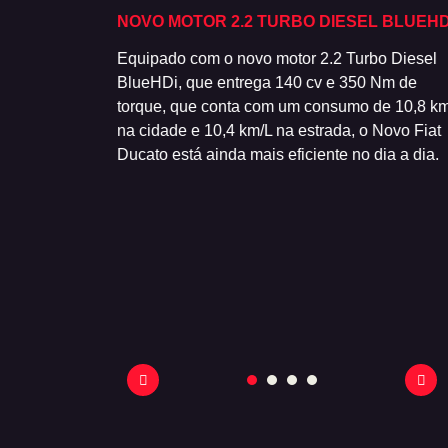
NCIONAL
NOVO MOTOR 2.2 TURBO DIESEL BLUEHD
es, para-choque
Equipado com o novo motor 2.2 Turbo Diesel
moso modelo foi
BlueHDi, que entrega 140 cv e 350 Nm de
inda mais
torque, que conta com um consumo de 10,8 km
também evoluiu:
na cidade e 10,4 km/L na estrada, o Novo Fiat
luster.
Ducato está ainda mais eficiente no dia a dia.