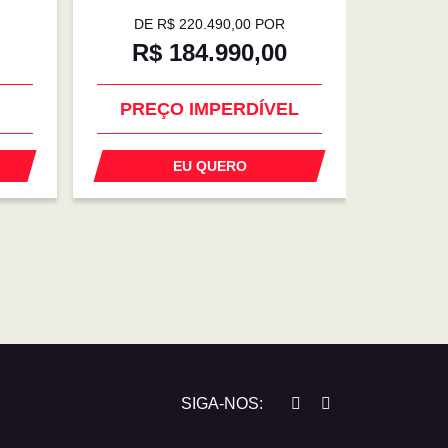
DE R$ 220.490,00 POR
DE 
R$ 184.990,00
R$
NA
PREÇO IMPERDÍVEL
O
EU QUERO
SIGA-NOS: