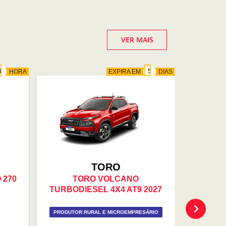
VER MAIS
HORA
EXPIRA EM
DIAS
TORO
 270
TORO VOLCANO
FASTBA
TURBODIESEL 4X4 AT9 2027
200 H
PRODUTOR RURAL E MICROEMPRESÁRIO