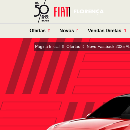
Ofertas
Novos
Vendas Diretas
Página Inicial
Ofertas
Novo Fastback 2025 Ab