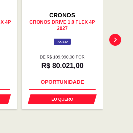
CRONOS
EX 4P
CRONOS DRIVE 1.0 FLEX 4P
CRONOS
2027
TAXISTA
PE
DE R$ 109.990,00 POR
DE 
R$ 80.021,00
R
OPORTUNIDADE
O
EU QUERO