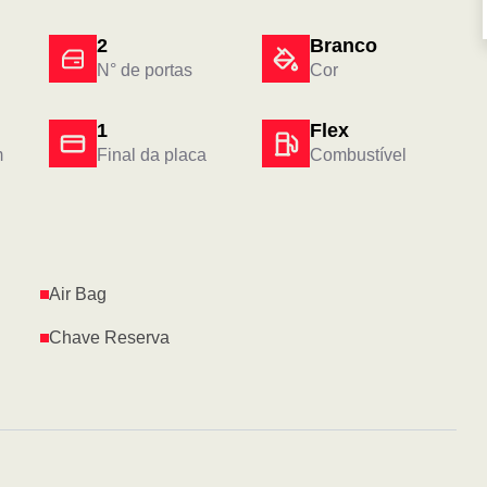
2
Branco
N° de portas
Cor
1
Flex
m
Final da placa
Combustível
Air Bag
Chave Reserva