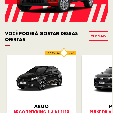
VOCÊ PODERÁ GOSTAR DESSAS
VER MAIS
OFERTAS
EXPIRA EM
DIAS
ARGO
P
ARGO TREKKING 1.3 AT FLEX
PULSE DRIVE