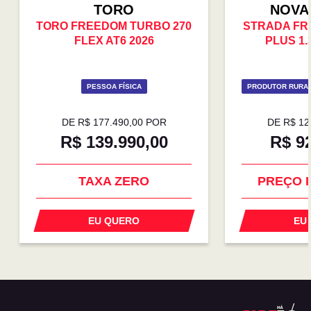
TORO
NOVA
TORO FREEDOM TURBO 270
STRADA FR
FLEX AT6 2026
PLUS 1.
PESSOA FÍSICA
PRODUTOR RURAL
DE R$ 177.490,00 POR
DE R$ 12
R$ 139.990,00
R$ 9
COM SEU USADO NA
TROCA
PREÇO 
TAXA ZERO
EU QUERO
EU