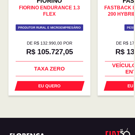
FIORINO
FAS
FIORINO ENDURANCE 1.3
FASTBACK 
FLEX
200 HYBRID
PRODUTOR RURAL E MICROEMPRESÁRIO
PESS
DE R$ 132.990,00 POR
DE R$ 17
R$ 105.727,05
R$ 13
SUPER DESCONTO
SUPER 
VEÍCUL
TAXA ZERO
EN
EU QUERO
EU