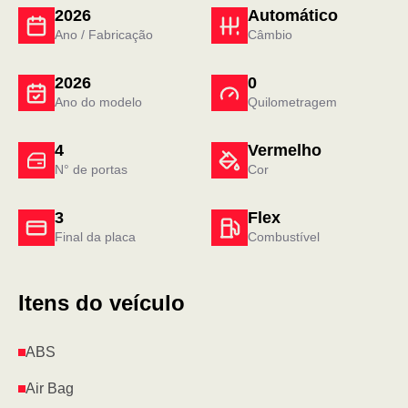
2026
Automático
Ano / Fabricação
Câmbio
2026
0
Ano do modelo
Quilometragem
4
Vermelho
N° de portas
Cor
3
Flex
Final da placa
Combustível
Itens do veículo
ABS
Air Bag