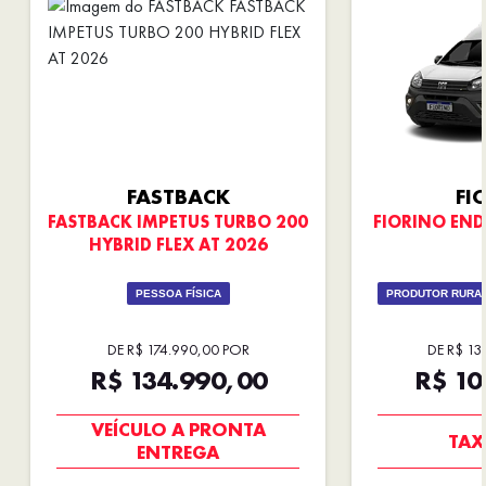
FASTBACK
FI
FASTBACK IMPETUS TURBO 200
FIORINO END
HYBRID FLEX AT 2026
PESSOA FÍSICA
PRODUTOR RURAL
DE R$ 174.990,00 POR
DE R$ 13
R$ 134.990,00
R$ 10
SUPER DESCONTO
SUPER
VEÍCULO A PRONTA