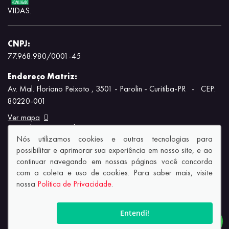
VIDAS.
CNPJ:
77.968.980/0001-45
Endereço Matriz:
Av. Mal. Floriano Peixoto , 3501 - Parolin - Curitiba-PR
-
CEP:
80220-001
Ver mapa
Aviso de Texto Legal
Nós utilizamos cookies e outras tecnologias para
possibilitar e aprimorar sua experiência em nosso site, e ao
continuar navegando em nossas páginas você concorda
com a coleta e uso de cookies. Para saber mais, visite
nossa
Política de Privacidade
.
© Copyright 2026
AutoForce - Todos os direitos reservados.
Política de privacidade.
Entendi!