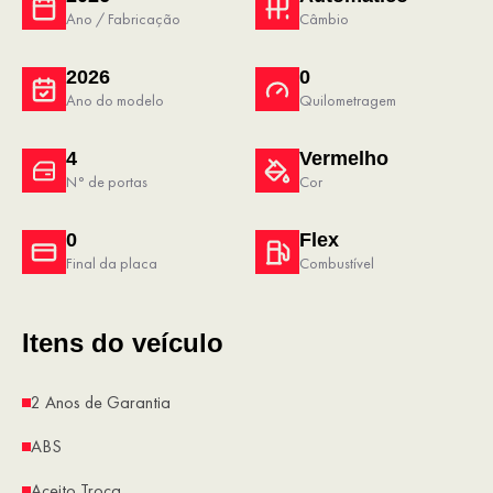
Ano / Fabricação
Câmbio
2026
0
Ano do modelo
Quilometragem
4
Vermelho
N° de portas
Cor
0
Flex
Final da placa
Combustível
Itens do veículo
2 Anos de Garantia
ABS
Aceito Troca