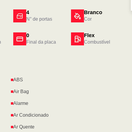
4
Branco
N° de portas
Cor
0
Flex
m
Final da placa
Combustível
ABS
Air Bag
Alarme
Ar Condicionado
Ar Quente