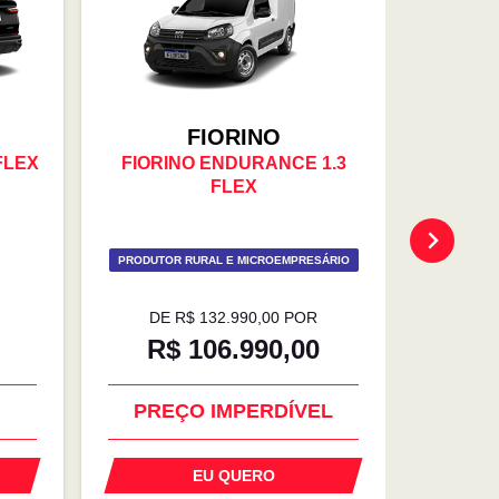
FIORINO
FLEX
FIORINO ENDURANCE 1.3
ARGO DR
FLEX
PRODUTOR RURAL E MICROEMPRESÁRIO
DE R$ 132.990,00 POR
DE
R$ 106.990,00
R
PREÇO IMPERDÍVEL
EU QUERO